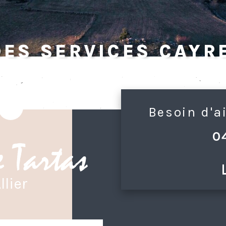
des services Cayr
Besoin d'a
0
llier